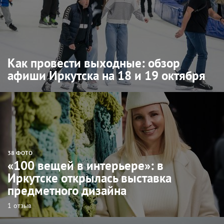
Как провести выходные: обзор
афиши Иркутска на 18 и 19 октября
38 ФОТО
«100 вещей в интерьере»: в
Иркутске открылась выставка
предметного дизайна
1 отзыв