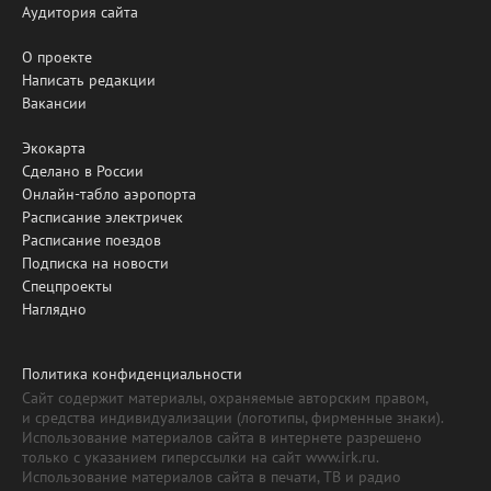
Аудитория сайта
О проекте
Написать редакции
Вакансии
Экокарта
Сделано в России
Онлайн-табло аэропорта
Расписание электричек
Расписание поездов
Подписка на новости
Спецпроекты
Наглядно
Политика конфиденциальности
Сайт содержит материалы, охраняемые авторским правом,
и средства индивидуализации (логотипы, фирменные знаки).
Использование материалов сайта в интернете разрешено
только с указанием гиперссылки на сайт www.irk.ru.
Использование материалов сайта в печати, ТВ и радио