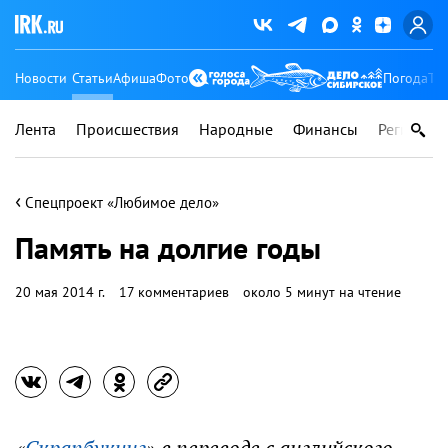
Новости
Статьи
Афиша
Фото
Погода
Ту
Лента
Происшествия
Народные
Финансы
Регионы
‹
Спецпроект «Любимое дело»
Память на долгие годы
20 мая 2014 г.
17 комментариев
около 5 минут на чтение