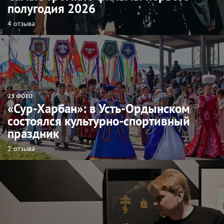
полугодия 2026
4 отзыва
23 ФОТО
«Сур-Харбан»: в Усть-Ордынском
состоялся культурно-спортивный
праздник
2 отзыва