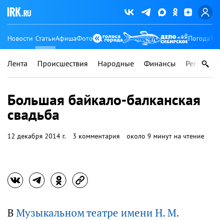
Новости
Статьи
Афиша
Фото
Погода
Ту
Лента
Происшествия
Народные
Финансы
Регионы
Большая байкало-балканская
свадьба
12 декабря 2014 г.
3 комментария
около 9 минут на чтение
В
Музыкальном театре имени Н. М.