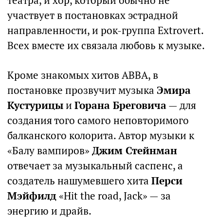
театра, и хор, который обычно не
участвует в постановках эстрадной
направленности, и рок-группа Extrovert.
Всех вместе их связала любовь к музыке.
Кроме знакомых хитов ABBA, в
постановке прозвучит музыка
Эмира
Кустурицы
и
Горана Бреговича
— для
создания того самого неповторимого
балканского колорита. Автор музыки к
«Балу вампиров»
Джим Стейнман
отвечает за музыкальный саспенс, а
создатель нашумевшего хита
Перси
Мэйфилд
«Hit the road, Jack» — за
энергию и драйв.