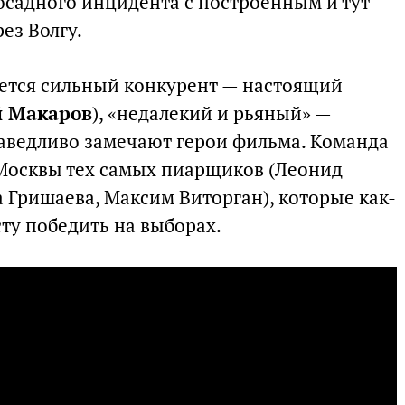
осадного инцидента с построенным и тут
ез Волгу.
ется сильный конкурент — настоящий
й Макаров
), «недалекий и рьяный» —
раведливо замечают герои фильма. Команда
Москвы тех самых пиарщиков (Леонид
а Гришаева, Максим Виторган), которые как-
ту победить на выборах.