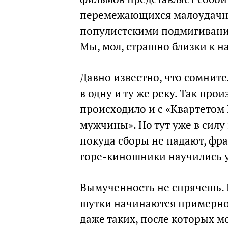
перемежающихся малоудачны
популистскими подмигивания
Мы, мол, страшно близки к н
Давно известно, что сомнит
в одну и ту же реку. Так про
происходило и с «Квартетом 
мужчины». Но тут уже в силу
покуда сборы не падают, фра
горе-киношники научились у
Вымученность не спрячешь. 
шутки начинаются примерно 
даже таких, после которых м