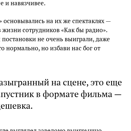
е и навязчивее.
 основывались на их же спектаклях —
 жизни сотрудников «Как бы радио».
 постановки не очень выиграли, даже
то нормально, но избави нас бог от
разыгранный на сцене, это еще
капустник в формате фильма —
дешевка.
ысле выглядел заведомо выигрышно —