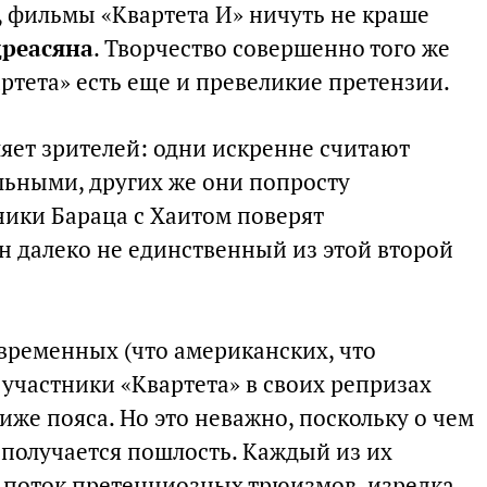
 фильмы «Квартета И» ничуть не краше
реасяна
. Творчество совершенно того же
артета» есть еще и превеликие претензии.
ляет зрителей: одни искренне считают
льными, других же они попросту
ники Бараца с Хаитом поверят
он далеко не единственный из этой второй
овременных (что американских, что
участники «Квартета» в своих репризах
же пояса. Но это неважно, поскольку о чем
 получается пошлость. Каждый из их
 поток претенциозных трюизмов, изредка