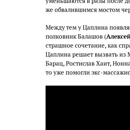
уменьшаются в разы после д
же обвалившимся мостом чер
Между тем у Цаплина появля
полковник Балашов (
Алексе
страшное сочетание, как сп
Цаплина решает вызвать из 
Барац, Ростислав Хаит, Нонн
то уже помогли экс-массажис