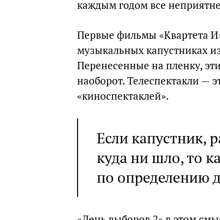
каждым годом все неприятне
Первые фильмы «Квартета И»
музыкальных капустниках из
Перенесенные на пленку, эти
наоборот. Телеспектакли — э
«киноспектаклей».
Если капустник, 
куда ни шло, то 
по определению 
«День выборов 2» в этом см