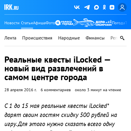
Новости
Статьи
Афиша
Фото
Погода
Ту
Лента
Происшествия
Народные
Финансы
Регионы
Реальные квесты iLocked —
новый вид развлечений в
самом центре города
28 апреля 2016 г.
6 комментариев
около 3 минут на чтение
С 1 до 15 мая реальные квесты iLocked*
дарят своим гостям скидку 500 рублей на
игру. Для этого нужно сказать всего одну