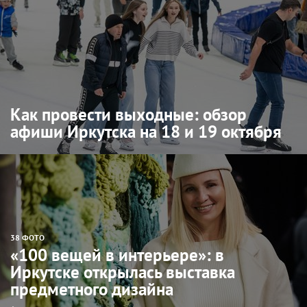
Как провести выходные: обзор
афиши Иркутска на 18 и 19 октября
38 ФОТО
«100 вещей в интерьере»: в
Иркутске открылась выставка
предметного дизайна