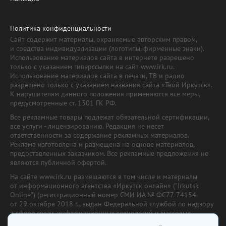
Политика конфиденциальности
Сайт содержит материалы, охраняемые авторским правом,
и средства индивидуализации (логотипы, фирменные знаки).
Использование материалов сайта в интернете разрешено
только с указанием гиперссылки на сайт www.irk.ru.
Использование материалов сайта в печати, ТВ и радио
разрешено только с указанием названия сайта «Твой Иркутск».
К нарушителям данного положения применяются все меры,
предусмотренные ст. 1301 ГК РФ.
Все рекламные товары подлежат обязательной сертификации,
все услуги - лицензированию. Редакция не несет
ответственности за содержание рекламных материалов.
Реклама изготовлена и размещена на основе материалов,
предоставленных заказчиком. Все рекламные предложения не
являются публичной офертой.
На сайте www.irk.ru размещаются в том числе и материалы
от информационного агентства «Иркутск онлайн» ("Irkutsk
Online") (регистрационный номер СМИ ИА № ФС77-74154
от 29 октября 2018 г., выдан Федеральной службой по надзору
в сфере связи, информационных технологий и массовых
коммуникаций) с соответствующей пометкой. Учредитель —