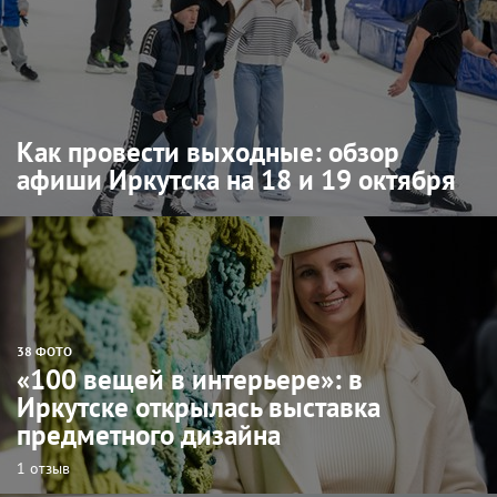
Как провести выходные: обзор
афиши Иркутска на 18 и 19 октября
38 ФОТО
«100 вещей в интерьере»: в
Иркутске открылась выставка
предметного дизайна
1 отзыв