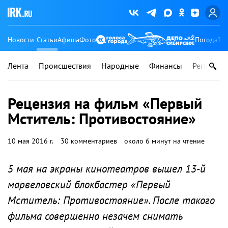
Новости
Статьи
Афиша
Фото
Погода
Ту
Лента
Происшествия
Народные
Финансы
Регионы
Рецензия на фильм «Первый
Мститель: Противостояние»
10 мая 2016 г.
30 комментариев
около 6 минут на чтение
5 мая на экраны кинотеатров вышел 13-й
марвеловский блокбастер «Первый
Мститель: Противостояние». После такого
фильма совершенно незачем снимать