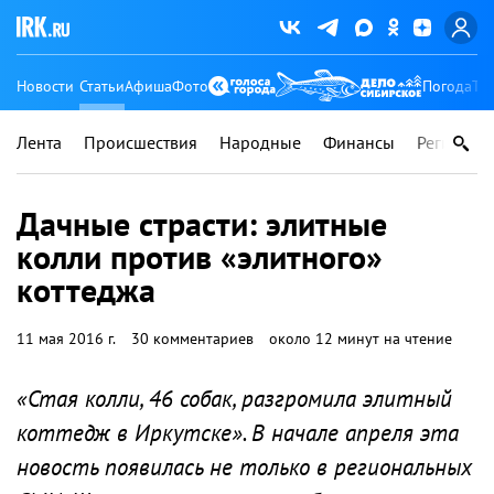
Новости
Статьи
Афиша
Фото
Погода
Ту
Лента
Происшествия
Народные
Финансы
Регионы
Дачные страсти: элитные
колли против «элитного»
коттеджа
11 мая 2016 г.
30 комментариев
около 12 минут на чтение
«Стая колли, 46 собак, разгромила элитный
коттедж в Иркутске». В начале апреля эта
новость появилась не только в региональных