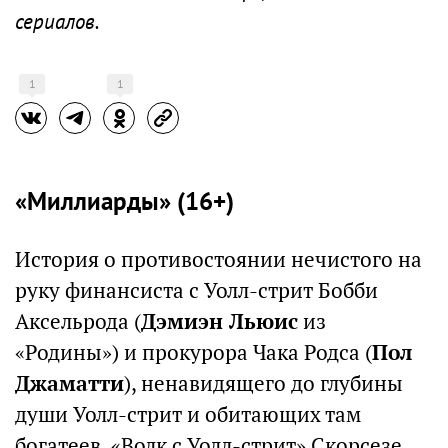
сериалов.
1
1
«Миллиарды» (16+)
История о противостоянии нечистого на
руку финансиста с Уолл-стрит Бобби
Аксельрода (
Дэмиэн Льюис
из
«Родины») и прокурора Чака Родса (
Пол
Джаматти
), ненавидящего до глубины
души Уолл-стрит и обитающих там
богатеев. «Волк с Уолл-стрит» Скорсезе