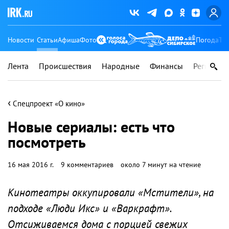
Новости
Статьи
Афиша
Фото
Погода
Ту
Лента
Происшествия
Народные
Финансы
Регионы
‹
Спецпроект «О кино»
Новые сериалы: есть что
посмотреть
16 мая 2016 г.
9 комментариев
около 7 минут на чтение
Кинотеатры оккупировали «Мстители», на
подходе «Люди Икс» и «Варкрафт».
Отсиживаемся дома с порцией свежих