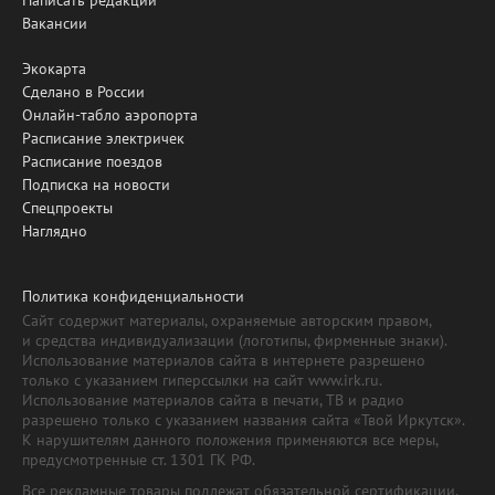
Вакансии
Экокарта
Сделано в России
Онлайн-табло аэропорта
Расписание электричек
Расписание поездов
Подписка на новости
Спецпроекты
Наглядно
Политика конфиденциальности
Сайт содержит материалы, охраняемые авторским правом,
и средства индивидуализации (логотипы, фирменные знаки).
Использование материалов сайта в интернете разрешено
только с указанием гиперссылки на сайт www.irk.ru.
Использование материалов сайта в печати, ТВ и радио
разрешено только с указанием названия сайта «Твой Иркутск».
К нарушителям данного положения применяются все меры,
предусмотренные ст. 1301 ГК РФ.
Все рекламные товары подлежат обязательной сертификации,