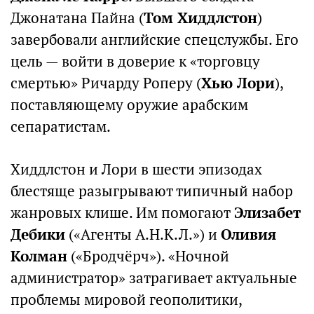
Джонатана Пайна (
Том Хиддлстон
)
завербовали английские спецслужбы. Его
цель — войти в доверие к «торговцу
смертью» Ричарду Роперу (
Хью Лори
),
поставляющему оружие арабским
сепаратистам.
Хиддлстон и Лори в шести эпизодах
блестяще разыгрывают типичный набор
жанровых клише. Им помогают
Элизабет
Дебики
(«Агенты А.Н.К.Л.») и
Оливия
Колман
(«Бродчёрч»). «Ночной
администратор» затрагивает актуальные
проблемы мировой геополитики,