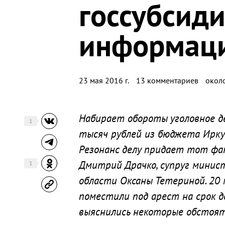
госсубсиди
информац
23 мая 2016 г.
13 комментариев
около
Набирает обороты уголовное д
1
тысяч рублей из бюджета Ирку
Резонанс делу придает тот фа
Дмитрий Драчко, супруг минис
1
области Оксаны Тетериной. 20 
поместили под арест на срок д
выяснились некоторые обстоят