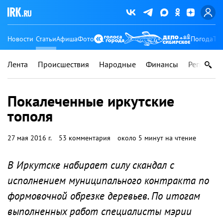
Новости
Статьи
Афиша
Фото
Погода
Ту
Лента
Происшествия
Народные
Финансы
Регионы
Покалеченные иркутские
тополя
27 мая 2016 г.
53 комментария
около 5 минут на чтение
В Иркутске набирает силу скандал с
исполнением муниципального контракта по
формовочной обрезке деревьев. По итогам
выполненных работ специалисты мэрии