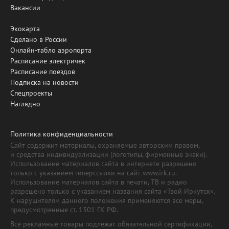
Вакансии
Экокарта
Сделано в России
Онлайн-табло аэропорта
Расписание электричек
Расписание поездов
Подписка на новости
Спецпроекты
Наглядно
Политика конфиденциальности
Сайт содержит материалы, охраняемые авторским правом,
и средства индивидуализации (логотипы, фирменные знаки).
Использование материалов сайта в интернете разрешено
только с указанием гиперссылки на сайт www.irk.ru.
Использование материалов сайта в печати, ТВ и радио
разрешено только с указанием названия сайта «Твой Иркутск».
К нарушителям данного положения применяются все меры,
предусмотренные ст. 1301 ГК РФ.
Все рекламные товары подлежат обязательной сертификации,