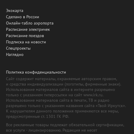
Экокарта
Сделано в России
Онлайн-табло аэропорта
Расписание электричек
Расписание поездов
Подписка на новости
Спецпроекты
Наглядно
Политика конфиденциальности
Сайт содержит материалы, охраняемые авторским правом,
и средства индивидуализации (логотипы, фирменные знаки).
Использование материалов сайта в интернете разрешено
только с указанием гиперссылки на сайт www.irk.ru.
Использование материалов сайта в печати, ТВ и радио
разрешено только с указанием названия сайта «Твой Иркутск».
К нарушителям данного положения применяются все меры,
предусмотренные ст. 1301 ГК РФ.
Все рекламные товары подлежат обязательной сертификации,
все услуги - лицензированию. Редакция не несет