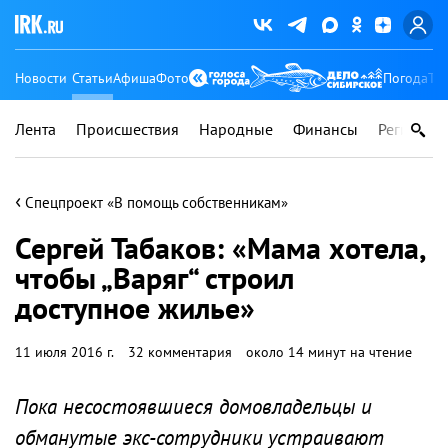
Новости
Статьи
Афиша
Фото
Погода
Ту
Лента
Происшествия
Народные
Финансы
Регионы
‹
Спецпроект «В помощь собственникам»
Сергей Табаков: «Мама хотела,
чтобы „Варяг“ строил
доступное жилье»
11 июля 2016 г.
32 комментария
около 14 минут на чтение
Пока несостоявшиеся домовладельцы и
обманутые экс-сотрудники устраивают