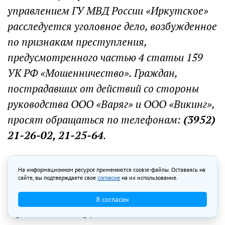
управлением ГУ МВД России «Иркутское»
расследуется уголовное дело, возбужденное
по признакам преступления,
предусмотренного частью 4 статьи 159
УК РФ «Мошенничество». Граждан,
пострадавших от действий со стороны
руководства ООО «Варяг» и ООО «Викинг»,
просят обращаться по телефонам:
(3952)
21-26-02, 21-25-64
.
Ольга Брайт, ИА «Иркутск онлайн»
На информационном ресурсе применяются cookie-файлы. Оставаясь на
сайте, вы подтверждаете свое
согласие
на их использование.
Новостройка от ООО «Варяг». Фото из
Я согласен
официальной группы компании в