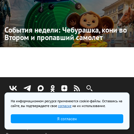
События недели: Чебурашка, кони во
Втором и пропавший самолет
На информационном ресурсе применяются cookie-файлы. Оставаясь на
сайте, вы подтверждаете свое
согласие
на их использование.
Гид по сибирской кухне
Карта катков
Я согласен
Голоса города
Лесное озеро