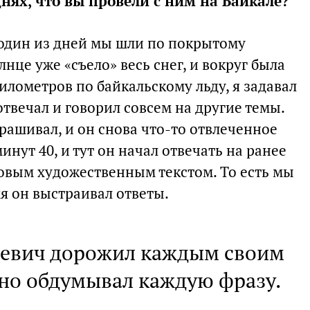
днях, что вы провели с ним на Байкале?
 один из дней мы шли по покрытому
нце уже «съело» весь снег, и вокруг была
илометров по байкальскому льду, я задавал
отвечал и говорил совсем на другие темы.
прашивал, и он снова что-то отвлеченное
инут 40, и тут он начал отвечать на ранее
вым художественным текстом. То есть мы
мя он выстраивал ответы.
ьевич дорожил каждым своим
но обдумывал каждую фразу.