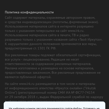
Политика конфиденциальности
Сайт содержит материалы, охраняемые авторским правом,
и средства индивидуализации (логотипы, фирменные знаки).
Использование материалов сайта в интернете разрешено
только с указанием гиперссылки на сайт www.irk.ru.
Использование материалов сайта в печати, ТВ и радио
разрешено только с указанием названия сайта «Твой Иркутск».
К нарушителям данного положения применяются все меры,
предусмотренные ст. 1301 ГК РФ.
Все рекламные товары подлежат обязательной сертификации,
все услуги - лицензированию. Редакция не несет
ответственности за содержание рекламных материалов.
Реклама изготовлена и размещена на основе материалов,
предоставленных заказчиком. Все рекламные предложения не
являются публичной офертой.
На сайте www.irk.ru размещаются в том числе и материалы
от информационного агентства «Иркутск онлайн» ("Irkutsk
Online") (регистрационный номер СМИ ИА № ФС77-74154
от 29 октября 2018 г., выдан Федеральной службой по надзору
в сфере связи, информационных технологий и массовых
коммуникаций) с соответствующей пометкой. Учредитель —
На информационном ресурсе применяются cookie-файлы. Оставаясь на