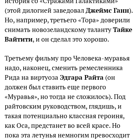
история со «Стражами Галактиками»
(этой дилогией заведовал
Джеймс Ганн
).
Но, например, третьего «Тора» доверили
снимать новозеландскому таланту
Тайке
Вайтити
, и он сделал это хорошо.
Третьему фильму про Человека-муравья
надо, наконец, сменить ремесленника
Рида на виртуоза
Эдгара Райта
(он
должен был ставить еще первого
«Муравья», но тогда не сложилось). Под
райтовским руководством, глядишь, и
такая потенциально классная героиня,
как Оса, предстанет во всей красе. Но
пока эта летунья немногим превосходит