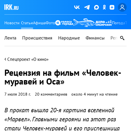
Новости
Статьи
Афиша
Фото
Погода
Ту
Лента
Происшествия
Народные
Финансы
Регионы
‹
Спецпроект «О кино»
Рецензия на фильм «Человек-
муравей и Оса»
7 июля 2018 г.
20 комментариев
около 4 минут на чтение
В прокат вышла 20-я картина вселенной
«Марвел». Главными героями на этот раз
стали Человек-муравей и его приспешница