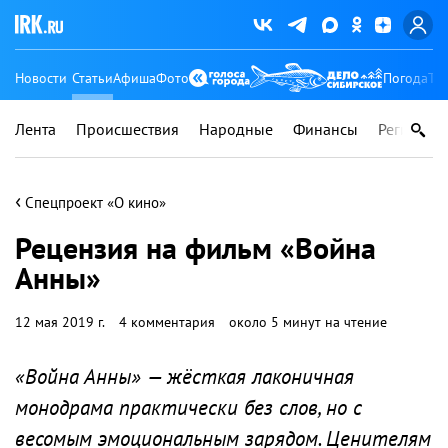
Новости
Статьи
Афиша
Фото
Погода
Ту
Лента
Происшествия
Народные
Финансы
Регионы
‹
Спецпроект «О кино»
Рецензия на фильм «Война
Анны»
12 мая 2019 г.
4 комментария
около 5 минут на чтение
«Война Анны» — жёсткая лаконичная
монодрама практически без слов, но с
весомым эмоциональным зарядом. Ценителям