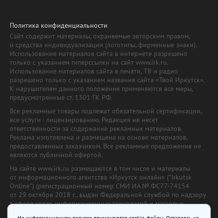
Политика конфиденциальности
Сайт содержит материалы, охраняемые авторским правом,
и средства индивидуализации (логотипы, фирменные знаки).
Использование материалов сайта в интернете разрешено
только с указанием гиперссылки на сайт www.irk.ru.
Использование материалов сайта в печати, ТВ и радио
разрешено только с указанием названия сайта «Твой Иркутск».
К нарушителям данного положения применяются все меры,
предусмотренные ст. 1301 ГК РФ.
Все рекламные товары подлежат обязательной сертификации,
все услуги - лицензированию. Редакция не несет
ответственности за содержание рекламных материалов.
Реклама изготовлена и размещена на основе материалов,
предоставленных заказчиком. Все рекламные предложения не
являются публичной офертой.
На сайте www.irk.ru размещаются в том числе и материалы
от информационного агентства «Иркутск онлайн» ("Irkutsk
Online") (регистрационный номер СМИ ИА № ФС77-74154
от 29 октября 2018 г., выдан Федеральной службой по надзору
в сфере связи, информационных технологий и массовых
коммуникаций) с соответствующей пометкой. Учредитель —
На информационном ресурсе применяются cookie-файлы. Оставаясь на