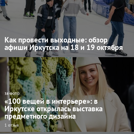
Как провести выходные: обзор
афиши Иркутска на 18 и 19 октября
38 ФОТО
«100 вещей в интерьере»: в
Иркутске открылась выставка
предметного дизайна
1 отзыв