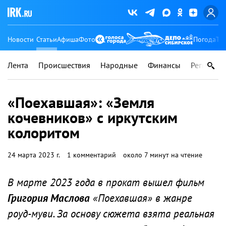
Новости
Статьи
Афиша
Фото
Погода
Ту
Лента
Происшествия
Народные
Финансы
Регионы
«Поехавшая»: «Земля
кочевников» с иркутским
колоритом
24 марта 2023 г.
1 комментарий
около 7 минут на чтение
В марте 2023 года в прокат вышел фильм
Григория Маслова
«Поехавшая» в жанре
роуд-муви. За основу сюжета взята реальная