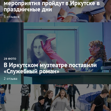
мероприятия пройдут в Иркутске в
праздничные дни
5 отзывов
28 ФОТО
В Иркутском музтеатре поставили
«Служебный роман»
2 отзыва