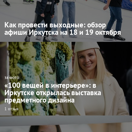
Как провести выходные: обзор
афиши Иркутска на 18 и 19 октября
38 ФОТО
«100 вещей в интерьере»: в
Иркутске открылась выставка
предметного дизайна
1 отзыв