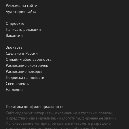
Реклама на сайте
Аудитория сайта
О проекте
Написать редакции
Вакансии
Экокарта
Сделано в России
Онлайн-табло аэропорта
Расписание электричек
Расписание поездов
Подписка на новости
Спецпроекты
Наглядно
Политика конфиденциальности
Сайт содержит материалы, охраняемые авторским правом,
и средства индивидуализации (логотипы, фирменные знаки).
Использование материалов сайта в интернете разрешено
только с указанием гиперссылки на сайт www.irk.ru.