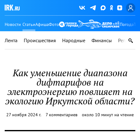
Новости
Статьи
Афиша
Фото
Погода
Ту
Лента
Происшествия
Народные
Финансы
Регионы
Как уменьшение диапазона
дифтарифов на
электроэнергию повлияет на
экологию Иркутской области?
27 ноября 2024 г.
7 комментариев
около 10 минут на чтение