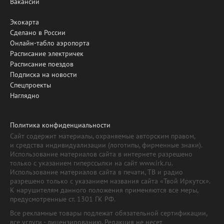
Вакансии
Экокарта
Сделано в России
Онлайн-табло аэропорта
Расписание электричек
Расписание поездов
Подписка на новости
Спецпроекты
Наглядно
Политика конфиденциальности
Сайт содержит материалы, охраняемые авторским правом,
и средства индивидуализации (логотипы, фирменные знаки).
Использование материалов сайта в интернете разрешено
только с указанием гиперссылки на сайт www.irk.ru.
Использование материалов сайта в печати, ТВ и радио
разрешено только с указанием названия сайта «Твой Иркутск».
К нарушителям данного положения применяются все меры,
предусмотренные ст. 1301 ГК РФ.
Все рекламные товары подлежат обязательной сертификации,
все услуги - лицензированию. Редакция не несет