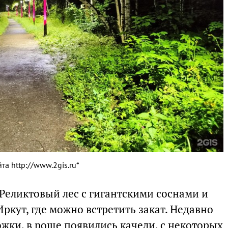
а http://www.2gis.ru*
Реликтовый лес с гигантскими соснами и
кут, где можно встретить закат. Недавно
жки, в роще появились качели, с некоторых