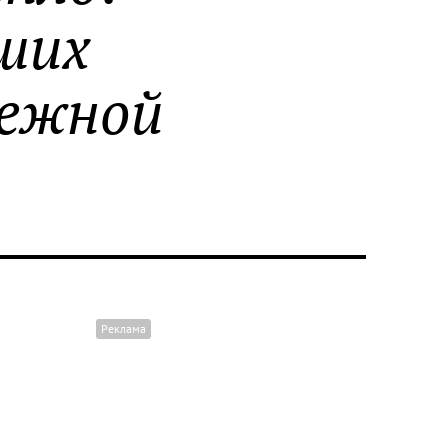
ших
режной