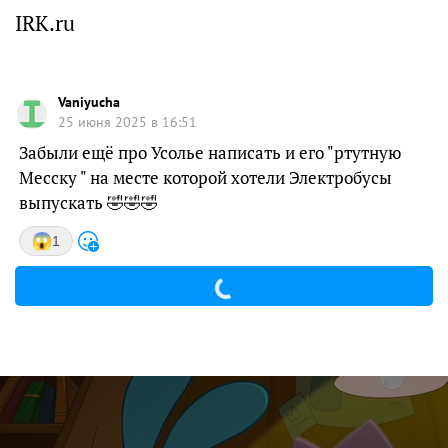
IRK.ru
Vaniyucha
25 июня 2025 в 16:51
Забыли ещё про Усолье написать и его "ртутную
Месску " на месте которой хотели Электробусы
выпускать 🤣🤣🤣
1