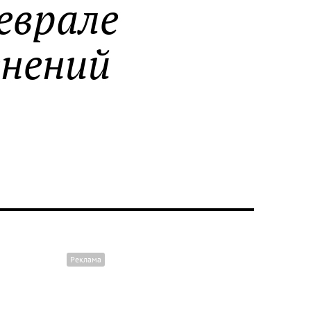
еврале
енений