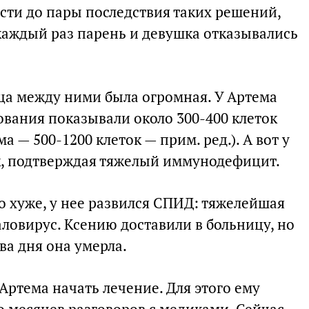
сти до пары последствия таких решений,
каждый раз парень и девушка отказывались
ца между ними была огромная. У Артема
ования показывали около 300-400 клеток
 — 500-1200 клеток — прим. ред.). А вот у
ок, подтверждая тяжелый иммунодефицит.
о хуже, у нее развился СПИД: тяжелейшая
ловирус. Ксению доставили в больницу, но
два дня она умерла.
ртема начать лечение. Для этого ему