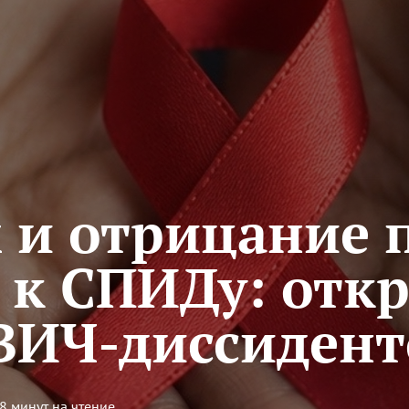
х и отрицание
 к СПИДу: отк
ВИЧ-диссидент
8 минут на чтение