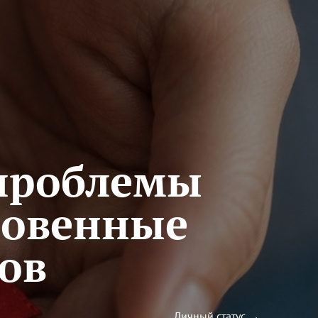
 проблемы
ровенные
ов
Личный статус →