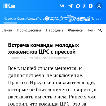
Новости
Статьи
Афиша
Фото
Погода
Ту
Лента
Происшествия
Народные
Финансы
Регионы
Встреча команды молодых
хоккеистов ЦРС с прессой
12 ноября 2019 в 20:22
3421 просмотр
Все в нашей стране меняется, и
данная встреча-не исключение.
Просто в Иркутске появляются люди,
которые не боятся ничего говорить, а
рассказать им есть о чем. Ранее я уже
говорил, что команда ЦРС- это за