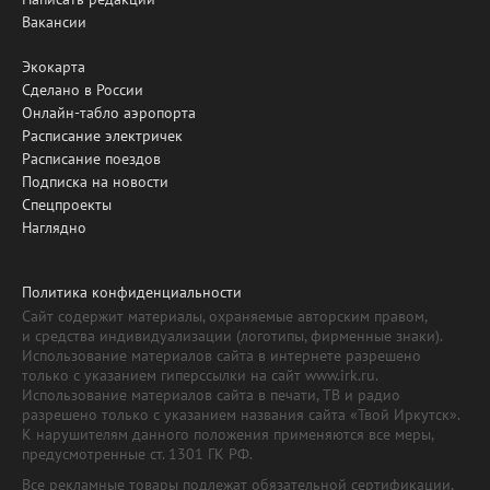
Вакансии
Экокарта
Сделано в России
Онлайн-табло аэропорта
Расписание электричек
Расписание поездов
Подписка на новости
Спецпроекты
Наглядно
Политика конфиденциальности
Сайт содержит материалы, охраняемые авторским правом,
и средства индивидуализации (логотипы, фирменные знаки).
Использование материалов сайта в интернете разрешено
только с указанием гиперссылки на сайт www.irk.ru.
Использование материалов сайта в печати, ТВ и радио
разрешено только с указанием названия сайта «Твой Иркутск».
К нарушителям данного положения применяются все меры,
предусмотренные ст. 1301 ГК РФ.
Все рекламные товары подлежат обязательной сертификации,