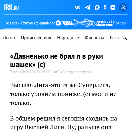
Новости
Статьи
Афиша
Фото
Погода
Ту
Лента
Происшествия
Народные
Финансы
Регионы
«Давненько не брал я в руки
шашек» (с)
7 декабря 2019 в 03:15
3426 просмотров
Высшая Лига-это та же Суперлига,
только уровнем пониже. (с) мое и не
только.
В общем решил я сегодня сходить на
игру Высшей Лиги. Ну, раньше она