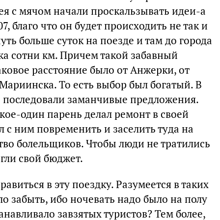
я с мячом начали проскальзывать идеи-а
7, благо что он будет происходить не так и
чуть больше суток на поезде и там до города
а сотни км. Причем такой забавный
овое расстояние было от Анжерки, от
Мариинска. То есть выбор был богатый. В
н последовали заманчивые предложения.
кое-один парень делал ремонт в своей
 с ним повременить и заселить туда на
тво болельщиков. Чтобы люди не тратились
гли свой бюджет.
равиться в эту поездку. Разумеется в таких
о забыть, ибо ночевать надо было на полу
танавливало завзятых туристов? Тем более,