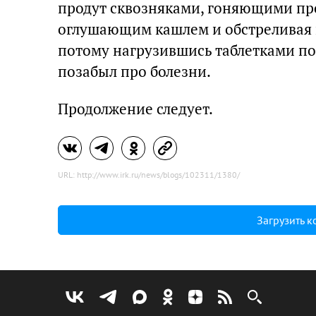
продут сквозняками, гоняющими про
оглушающим кашлем и обстреливая и
потому нагрузившись таблетками по 
позабыл про болезни.
Продолжение следует.
URL: http://www.irk.ru/news/blogs/102311/1380/
Загрузить 