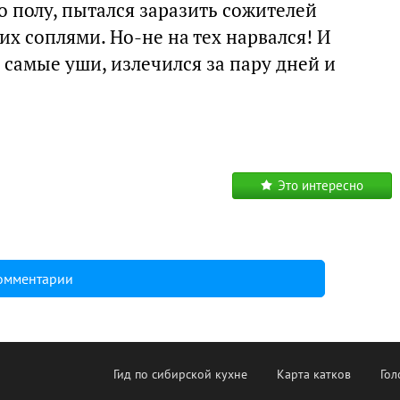
 полу, пытался заразить сожителей
х соплями. Но-не на тех нарвался! И
самые уши, излечился за пару дней и
Это интересно
комментарии
Гид по сибирской кухне
Карта катков
Гол