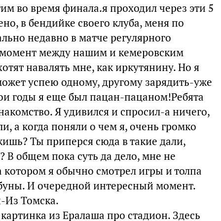
им во время финала.я проходил через эти 5
ено, в бендийке своего клуба, меня по
вально недавно в матче регулярного
 момент между нашим и кемеровским
хотят навалять мне, как иркутянину. Но я
 может успею одному, другому зарядить-уже
вои годы я еще был пацан-пацаном!Ребята
накомство. Я удивился и спросил-а ничего,
и, а когда поняли о чем я, очень громко
ужишь? Ты приперся сюда в такие дали,
 В общем пока суть да дело, мне не
на котором я обычно смотрел игры и толпа
буны. И очередной интересный момент.
-Из Томска.
 картинка из Ералаша про стадион. Здесь