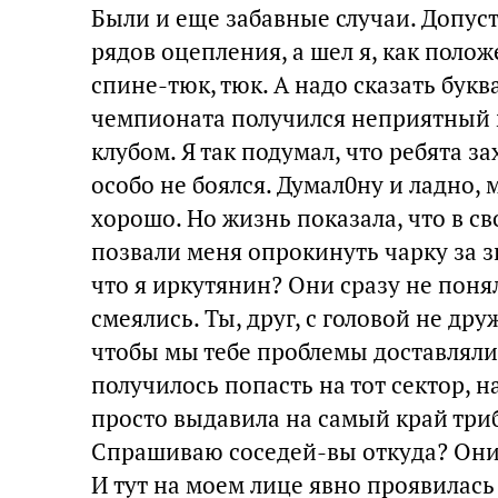
Были и еще забавные случаи. Допуст
рядов оцепления, а шел я, как полож
спине-тюк, тюк. А надо сказать бук
чемпионата получился неприятный
клубом. Я так подумал, что ребята за
особо не боялся. Думал0ну и ладно,
хорошо. Но жизнь показала, что в с
позвали меня опрокинуть чарку за з
что я иркутянин? Они сразу не понял
смеялись. Ты, друг, с головой не др
чтобы мы тебе проблемы доставляли?
получилось попасть на тот сектор, 
просто выдавила на самый край три
Спрашиваю соседей-вы откуда? Они
И тут на моем лице явно проявилась