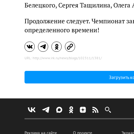
Белецкого, Сергея Тащилина, Олега
Продолжение следует. Чемпионат за
определенного времени!
URL: http://www.irk.ru/news/blogs/102311/1381/
Загрузить 
Реклама на сайте
О проекте
Экока