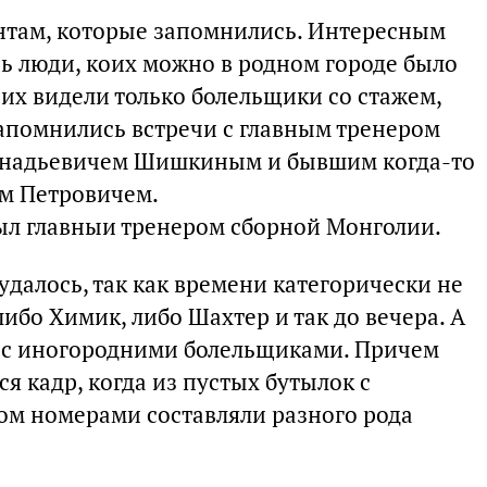
нтам, которые запомнились. Интересным
сь люди, коих можно в родном городе было
е их видели только болельщики со стажем,
апомнились встречи с главным тренером
еннадьевичем Шишкиным и бывшим когда-то
м Петровичем.
ыл главныи тренером сборной Монголии.
 удалось, так как времени категорически не
ибо Химик, либо Шахтер и так до вечера. А
р с иногородними болельщиками. Причем
я кадр, когда из пустых бутылок с
ом номерами составляли разного рода