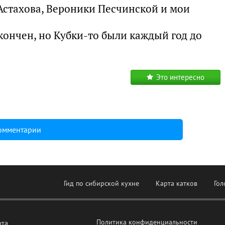
 Астахова, Вероники Песчинской и мои
кончен, но Кубки-то были каждый год до
Это интересно
комментарии
Гид по сибирской кухне
Карта катков
Гол
Политика конфиденциальности
рта