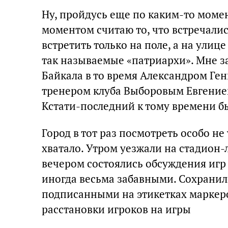
Ну, пройдусь еще по каким-то моме
моментом считаю то, что встречали
встретить только на поле, а на улиц
так называемые «патриархи». Мне з
Байкала в то время Александром Г
тренером клуба Выборовым Евгение
Кстати-последний к тому времени б
Город в тот раз посмотреть особо не
хватало. Утром уезжали на стадион-л
вечером состоялись обсуждения иг
иногда весьма забавными. Сохранилс
подписанными на этикетках маркер
расстановки игроков на игры