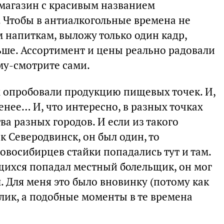
магазин с красивым названием
. Чтобы в антиалкогольные времена не
 напиткам, выложу только один кадр,
льше. Ассортимент и цены реально радовали
аму-смотрите сами.
 опробовали продукцию пищевых точек. И,
енее… И, что интересно, в разных точках
а разных городов. И если из такого
ак Северодвинск, он был один, то
новосибирцев стайки попадались тут и там.
щихся попадал местный болельщик, он мог
ол. Для меня это было вновинку (потому как
елик, а подобные моменты в те времена