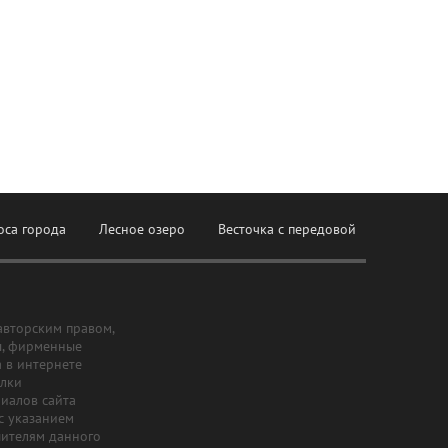
оса города
Лесное озеро
Весточка с передовой
авторским правом,
ы, фирменные
а в интернете
ылки
риалов сайта
с указанием
шителям данного