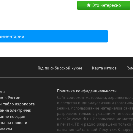
Это интересно
комментарии
Гид по сибирской кухне
Карта катков
Гол
Политика конфиденциальности
рта
Сайт содержит материалы, охраняемые 
о в России
и средства индивидуализации (логотип
н-табло аэропорта
знаки). Использование материалов сайт
ание электричек
разрешено только с указанием гиперсс
сание поездов
на сайт www.irk.ru. Использование мате
ска на новости
в печати, ТВ и радио разрешено только 
роекты
названия сайта «Твой Иркутск». К нару