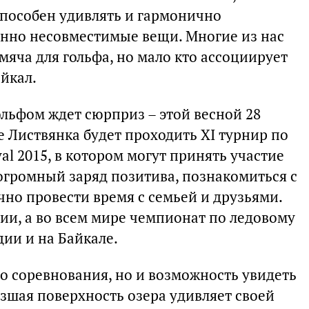
способен удивлять и гармонично
енно несовместимые вещи. Многие из нас
яча для гольфа, но мало кто ассоциирует
айкал.
ольфом ждет сюрприз – этой весной 28
е Листвянка будет проходить ХI турнир по
ival 2015, в котором могут принять участие
огромный заряд позитива, познакомиться с
но провести время с семьей и друзьями.
ии, а во всем мире чемпионат по ледовому
дии и на Байкале.
сто соревнования, но и возможность увидеть
ерзшая поверхность озера удивляет своей