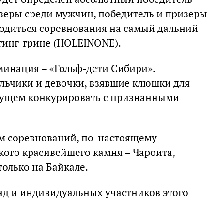
изеры среди мужчин, победитель и призеры
одиться соревнования на самый дальний
ттинг-грине (HOLEINONE).
минация – «Гольф-дети Сибири».
альчики и девочки, взявшие клюшки для
будущем конкурировать с признанными
ям соревнований, по-настоящему
кого красивейшего камня – Чароита,
олько на Байкале.
нд и индивидуальных участников этого