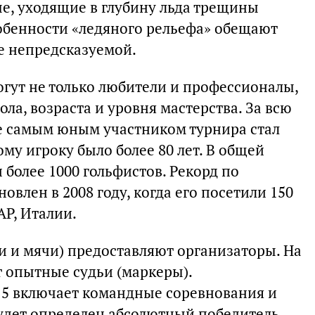
е, уходящие в глубину льда трещины
собенности «ледяного рельефа» обещают
ее непредсказуемой.
огут не только любители и профессионалы,
ла, возраста и уровня мастерства. За всю
е самым юным участником турнира стал
му игроку было более 80 лет. В общей
 более 1000 гольфистов. Рекорд по
овлен в 2008 году, когда его посетили 150
АР, Италии.
 и мячи) предоставляют организаторы. На
 опытные судьи (маркеры).
2015 включает командные соревнования и
будет определен абсолютный победитель