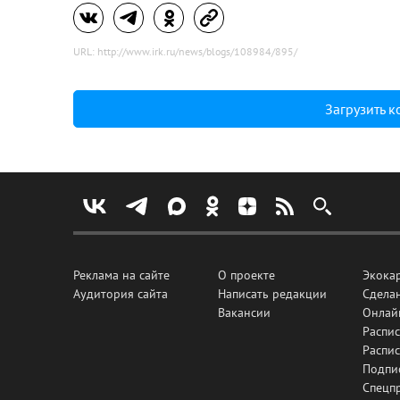
URL: http://www.irk.ru/news/blogs/108984/895/
Загрузить 
Реклама на сайте
О проекте
Экока
Аудитория сайта
Написать редакции
Сделан
Вакансии
Онлай
Распис
Распи
Подпи
Спецп