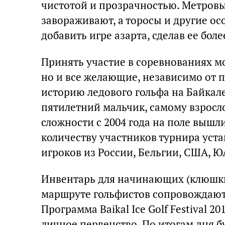
чистотой и прозрачностью. Метровы
завораживают, а торосы и другие о
добавить игре азарта, сделав ее бол
Принять участие в соревнованиях м
но и все желающие, независимо от по
историю ледового гольфа на Байкал
пятилетний мальчик, самому взросло
сложности с 2004 года на поле вышли
количеству участников турнира устан
игроков из России, Бельгии, США, Ю
Инвентарь для начинающих (клюшки
маршруте гольфистов сопровождают
Программа Baikal Ice Golf Festival 
личное первенство. По итогам дня 