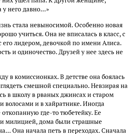
т них ушел папа. К другой женщине,
а у него давно…»
изнь стала невыносимой. Особенно новая
рошо учиться. Она не вписалась в класс, с
с его лидером, девочкой по имени Алиса.
сть и одиночество. Друзей у нее здесь не
ду в комиссионках. В детстве она боялась
ыглядеть смешной специально. Невзирая на
сь в школу в рваных джинсах и старом
и волосами и в хайратнике. Иногда
 откопанную где-то тюбетейку. Ее
али милицией, дома были страшные
на… Она начала петь в переходах. Сначала