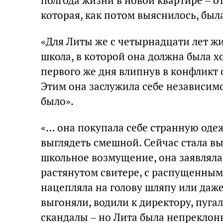
полгода жизни в новой квартире – о
которая, как потом выяснилось, был
«Для Литы же с четырнадцати лет ж
школа, в которой она должна была хо
первого же дня влипнув в конфликт 
Этим она заслужила себе независимо
было».
«… она покупала себе странную одеж
выглядеть смешной. Сейчас стала в
школьное возмущение, она заявляла
растянутом свитере, с распущенным
нацепляла на голову шляпу или даже
выгоняли, водили к директору, пуг
скандалы – но Лита была непреклон