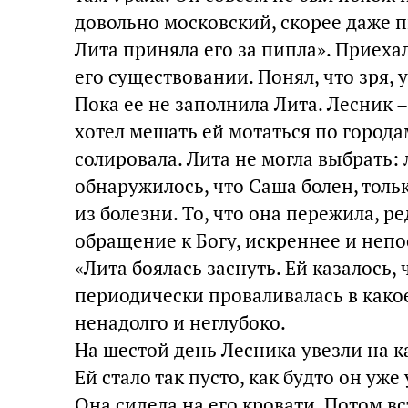
довольно московский, скорее даже 
Лита приняла его за пипла». Приехал
его существовании. Понял, что зря, у
Пока ее не заполнила Лита. Лесник –
хотел мешать ей мотаться по города
солировала. Лита не могла выбрать: 
обнаружилось, что Саша болен, тольк
из болезни. То, что она пережила, р
обращение к Богу, искреннее и неп
«Лита боялась заснуть. Ей казалось, 
периодически проваливалась в какое-
ненадолго и неглубоко.
На шестой день Лесника увезли на к
Ей стало так пусто, как будто он уже
Она сидела на его кровати. Потом вс