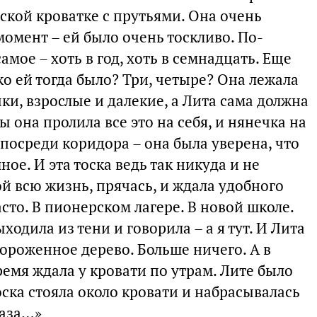
тской кроватке с прутьями. Она очень
момент – ей было очень тоскливо. По-
амое – хоть в год, хоть в семнадцать. Еще
ко ей тогда было? Три, четыре? Она лежала
ки, взрослые и далекие, а Лита сама должна
 она пролила все это на себя, и нянечка на
 посреди коридора – она была уверена, что
ое. И эта тоска ведь так никуда и не
ой всю жизнь, прячась, и ждала удобного
асто. В пионерском лагере. В новой школе.
ходила из тени и говорила – а я тут. И Лита
мороженное дерево. Больше ничего. А в
ремя ждала у кровати по утрам. Лите было
ска стояла около кровати и набрасывалась
лаза…»