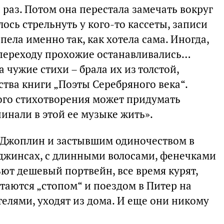
 раз. Потом она перестала замечать вокруг
лось стрельнуть у кого-то кассеты, записи
ела именно так, как хотела сама. Иногда,
 переходу прохожие останавливались…
а чужие стихи – брала их из толстой,
тва книги „Поэты Серебряного века“.
этого стихотворения может придумать
инали в этой ее музыке жить».
с Джоплин и застывшим одиночеством в
в джинсах, с длинными волосами, фенечками
ьют дешевый портвейн, все время курят,
таются „стопом“ и поездом в Питер на
телями, уходят из дома. И еще они никому