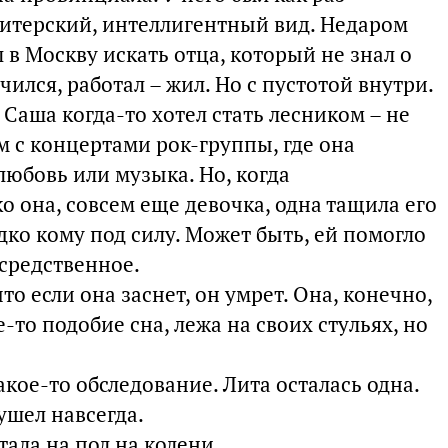
питерский, интеллигентный вид. Недаром
 в Москву искать отца, который не знал о
чился, работал – жил. Но с пустотой внутри.
 Саша когда-то хотел стать лесником – не
м с концертами рок-группы, где она
любовь или музыка. Но, когда
о она, совсем еще девочка, одна тащила его
едко кому под силу. Может быть, ей помогло
осредственное.
что если она заснет, он умрет. Она, конечно,
то подобие сна, лежа на своих стульях, но
акое-то обследование. Лита осталась одна.
 ушел навсегда.
тала на пол на колени.