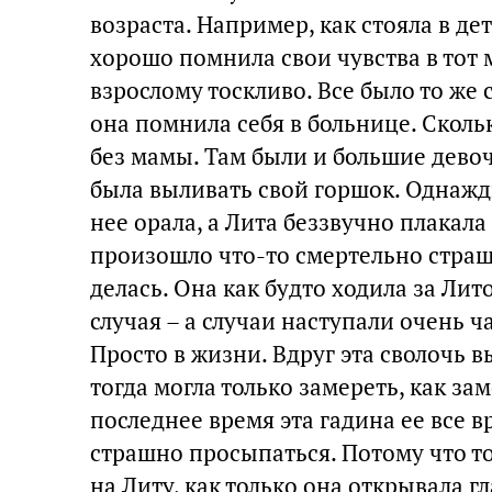
возраста. Например, как стояла в де
хорошо помнила свои чувства в тот 
взрослому тоскливо. Все было то же с
она помнила себя в больнице. Сколь
без мамы. Там были и большие девоч
была выливать свой горшок. Однажды
нее орала, а Лита беззвучно плакала
произошло что-то смертельно страшн
делась. Она как будто ходила за Лит
случая – а случаи наступали очень ч
Просто в жизни. Вдруг эта сволочь вы
тогда могла только замереть, как за
последнее время эта гадина ее все в
страшно просыпаться. Потому что то
на Литу, как только она открывала г