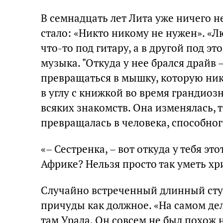
В семнадцать лет Лита уже ничего не
стало: «Никто никому не нужен». «Л
что-то под гитару, а в другой под э
музыка. "Откуда у нее брался драйв 
превращаться в мышку, которую никт
в углу с книжкой во время грандиоз
всяких знакомств. Она изменялась, т
превращалась в человека, способног
«– Сестренка, – вот откуда у тебя это
Африке? Нельзя просто так уметь хри
Случайно встреченный длинный студе
причуды как должное. «На самом деле
там Урала. Он совсем не был похож н