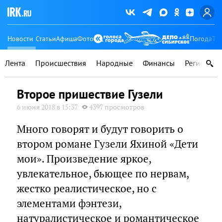
Новости
Статьи
Афиша
Фото
Погода
Ту
Лента
Происшествия
Народные
Финансы
Регионы
Второе пришествие Гузели
6 июня 2018 в 15:37
4397 просмотров
Много говорят и будут говорить о
втором романе Гузели Яхиной «Дети
мои». Произведение яркое,
увлекательное, бьющее по нервам,
жестко реалистическое, но с
элементами фэнтези,
натуралистическое и романтическое