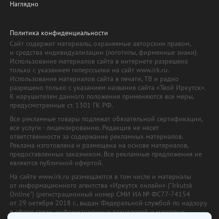
Наглядно
Политика конфиденциальности
Сайт содержит материалы, охраняемые авторским правом,
и средства индивидуализации (логотипы, фирменные знаки).
Использование материалов сайта в интернете разрешено
только с указанием гиперссылки на сайт www.irk.ru.
Использование материалов сайта в печати, ТВ и радио
разрешено только с указанием названия сайта «Твой Иркутск».
К нарушителям данного положения применяются все меры,
предусмотренные ст. 1301 ГК РФ.
Все рекламные товары подлежат обязательной сертификации,
все услуги - лицензированию. Редакция не несет
ответственности за содержание рекламных материалов.
Реклама изготовлена и размещена на основе материалов,
предоставленных заказчиком. Все рекламные предложения не
являются публичной офертой.
На сайте www.irk.ru размещаются в том числе и материалы
от информационного агентства «Иркутск онлайн» ("Irkutsk
Online") (регистрационный номер СМИ ИА № ФС77-74154
от 29 октября 2018 г., выдан Федеральной службой по надзору
в сфере связи, информационных технологий и массовых