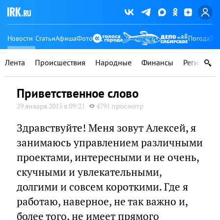
Новости
Статьи
Афиша
Фото
Погода
Ту
Лента
Происшествия
Народные
Финансы
Регионы
Приветственное слово
29 января 2015 в 09:21
4791 просмотр
Здравствуйте! Меня зовут Алексей, я
занимаюсь управлением различными
проектами, интересными и не очень,
скучными и увлекательными,
долгими и совсем короткими. Где я
работаю, наверное, не так важно и,
более того, не имеет прямого