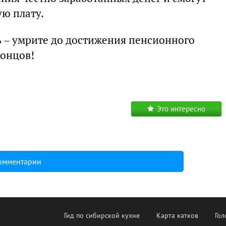
ю плату.
ть – умрите до достижения пенсионного
концов!
Это интересно
комментарии
Гид по сибирской кухне
Карта катков
Гол