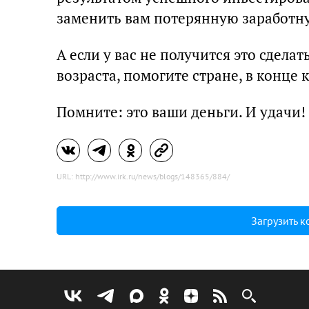
заменить вам потерянную заработну
А если у вас не получится это сдела
возраста, помогите стране, в конце 
Помните: это ваши деньги. И удачи!
URL: http://www.irk.ru/news/blogs/148365/884/
Загрузить 