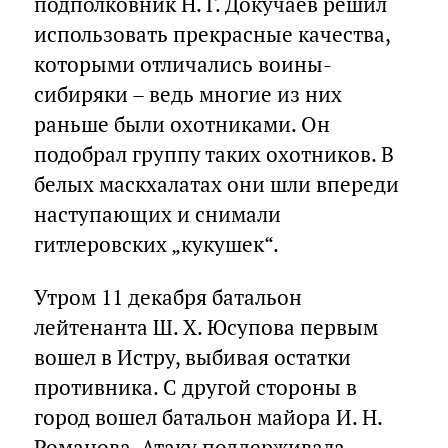
подполковник Н. Г. Докучаев решил
использовать прекрасные качества,
которыми отличались воины-
сибиряки – ведь многие из них
раньше были охотниками. Он
подобрал группу таких охотников. В
белых маскхалатах они шли впереди
наступающих и снимали
гитлеровских „кукушек“.
Утром 11 декабря батальон
лейтенанта Ш. X. Юсупова первым
вошел в Истру, выбивая остатки
противника. С другой стороны в
город вошел батальон майора И. Н.
Романова. Атаку поддерживала