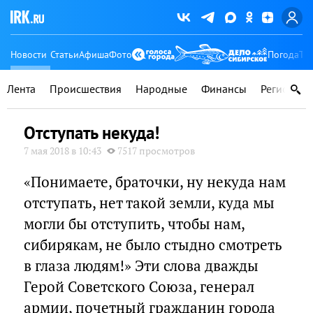
Новости
Статьи
Афиша
Фото
Погода
Ту
Лента
Происшествия
Народные
Финансы
Регионы
Отступать некуда!
7 мая 2018 в 10:43
7517 просмотров
«Понимаете, браточки, ну некуда нам
отступать, нет такой земли, куда мы
могли бы отступить, чтобы нам,
сибирякам, не было стыдно смотреть
в глаза людям!» Эти слова дважды
Герой Советского Союза, генерал
армии, почетный гражданин города