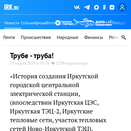
Новости
Статьи
Афиша
Фото
Погода
Ту
Лента
Происшествия
Народные
Финансы
Регионы
Трубе - труба!
19 марта 2019 в 19:24
12394 просмотра
«История создания Иркутской
городской центральной
электрической станции,
(впоследствии Иркутская ЦЭС,
Иркутская ТЭЦ-2, Иркутские
тепловые сети, участок тепловых
сетей Ново-Иркутской ТЭЦ),