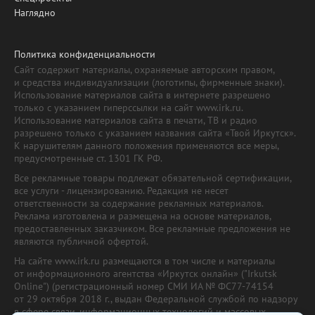
Наглядно
Политика конфиденциальности
Сайт содержит материалы, охраняемые авторским правом,
и средства индивидуализации (логотипы, фирменные знаки).
Использование материалов сайта в интернете разрешено
только с указанием гиперссылки на сайт www.irk.ru.
Использование материалов сайта в печати, ТВ и радио
разрешено только с указанием названия сайта «Твой Иркутск».
К нарушителям данного положения применяются все меры,
предусмотренные ст. 1301 ГК РФ.
Все рекламные товары подлежат обязательной сертификации,
все услуги - лицензированию. Редакция не несет
ответственности за содержание рекламных материалов.
Реклама изготовлена и размещена на основе материалов,
предоставленных заказчиком. Все рекламные предложения не
являются публичной офертой.
На сайте www.irk.ru размещаются в том числе и материалы
от информационного агентства «Иркутск онлайн» ("Irkutsk
Online") (регистрационный номер СМИ ИА № ФС77-74154
от 29 октября 2018 г., выдан Федеральной службой по надзору
в сфере связи, информационных технологий и массовых