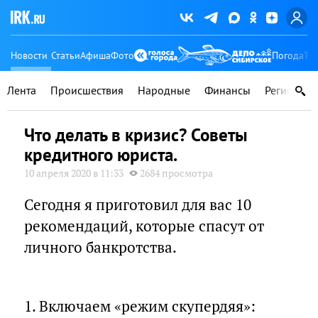
Новости
Статьи
Афиша
Фото
Погода
Ту
Лента
Происшествия
Народные
Финансы
Регионы
Что делать в кризис? Советы
кредитного юриста.
10 апреля 2020 в 11:33
2684 просмотра
Сегодня я приготовил для вас 10
рекомендаций, которые спасут от
личного банкротства.
⠀
1. Включаем «режим скупердяя»: