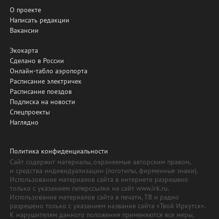
О проекте
Написать редакции
Вакансии
Экокарта
Сделано в России
Онлайн-табло аэропорта
Расписание электричек
Расписание поездов
Подписка на новости
Спецпроекты
Наглядно
Политика конфиденциальности
Сайт содержит материалы, охраняемые авторским правом,
и средства индивидуализации (логотипы, фирменные знаки).
Использование материалов сайта в интернете разрешено
только с указанием гиперссылки на сайт www.irk.ru.
Использование материалов сайта в печати, ТВ и радио
разрешено только с указанием названия сайта «Твой Иркутск».
К нарушителям данного положения применяются все меры,