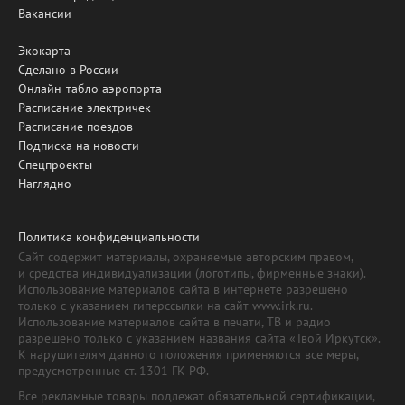
Вакансии
Экокарта
Сделано в России
Онлайн-табло аэропорта
Расписание электричек
Расписание поездов
Подписка на новости
Спецпроекты
Наглядно
Политика конфиденциальности
Сайт содержит материалы, охраняемые авторским правом,
и средства индивидуализации (логотипы, фирменные знаки).
Использование материалов сайта в интернете разрешено
только с указанием гиперссылки на сайт www.irk.ru.
Использование материалов сайта в печати, ТВ и радио
разрешено только с указанием названия сайта «Твой Иркутск».
К нарушителям данного положения применяются все меры,
предусмотренные ст. 1301 ГК РФ.
Все рекламные товары подлежат обязательной сертификации,