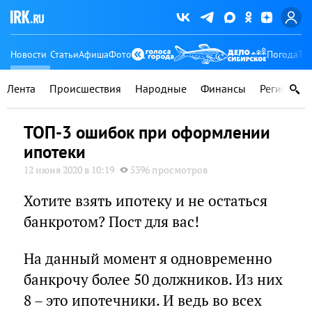
Новости
Статьи
Афиша
Фото
Погода
Ту
Лента
Происшествия
Народные
Финансы
Регионы
ТОП-3 ошибок при оформлении
ипотеки
12 июня 2020 в 10:19
5396 просмотров
Хотите взять ипотеку и не остаться
банкротом? Пост для вас!
На данный момент я одновременно
банкрочу более 50 должников. Из них
8 – это ипотечники. И ведь во всех