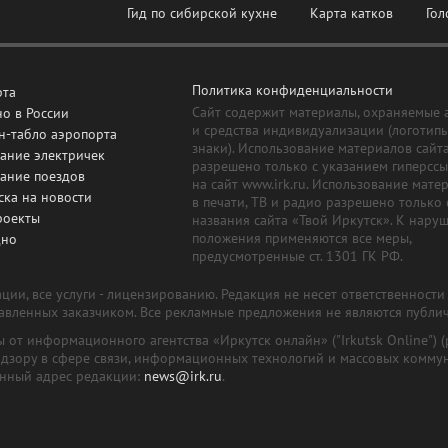
Гид по сибирской кухне
Карта катков
Гол
Политика конфиденциальности
рта
Сайт содержит материалы, охраняемые 
о в России
и средства индивидуализации (логотип
н-табло аэропорта
знаки). Использование материалов сайт
ание электричек
разрешено только с указанием гиперсс
сание поездов
на сайт www.irk.ru. Использование мате
ска на новости
в печати, ТВ и радио разрешено только 
роекты
названия сайта «Твой Иркутск». К нару
положения применяются все меры,
дно
предусмотренные ст. 1301 ГК РФ.
ии, все услуги - лицензированию. Редакция не несет ответственност
тавленных заказчиком. Все рекламные предложения не являются публи
лы от информационного агентства «Иркутск онлайн» ("Irkutsk Online
надзору в сфере связи, информационных технологий и массовых комму
онный адрес редакции:
news@irk.ru
.