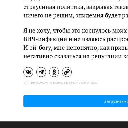
страусиная политика, закрывая глаза
ничего не решим, эпидемия будет р
Я не хочу, чтобы это коснулось мои
ВИЧ-инфекции и не являюсь распрост
И ей-богу, мне непонятно, как приз
негативно сказаться на репутации 
URL: http://www.irk.ru/news/blogs/257603/1384/
Загрузить 