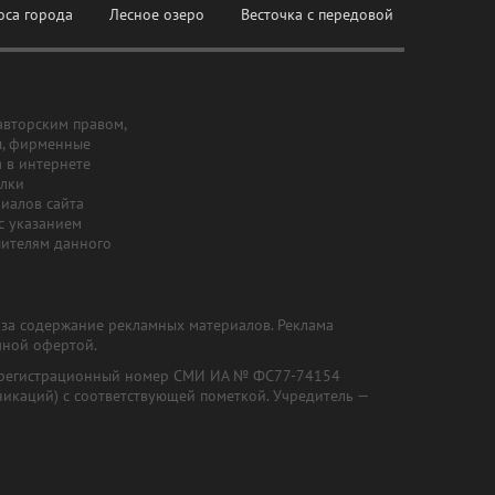
оса города
Лесное озеро
Весточка с передовой
авторским правом,
ы, фирменные
а в интернете
ылки
риалов сайта
с указанием
шителям данного
и за содержание рекламных материалов. Реклама
чной офертой.
") (регистрационный номер СМИ ИА № ФС77-74154
никаций) с соответствующей пометкой. Учредитель —