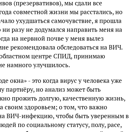
вов (презервативов), мы сдали все
 года совместной жизни мы расстались, но
ачало ухудшаться самочувствие, я прошла
о ни разу не додумался направить меня на
да на нервной почве у меня вылез
не рекомендовала обследоваться на ВИЧ.
м областном центре СПИД, принимаю
ие намного улучшилось.
е окна» - это когда вирус у человека уже
му партнёру, но анализ может быть
ожно прожить долгую, качественную жизнь,
а своим здоровьем; о том, что важно
 на ВИЧ-инфекцию, чтобы быть уверенным в
юдей по социальному статусу, полу, расе,