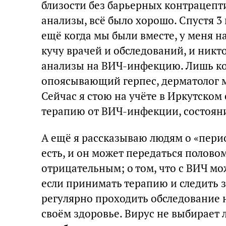
близости без барьерных контрацепти
анализы, всё было хорошо. Спустя 3
ещё когда мы были вместе, у меня н
кучу врачей и обследований, и никт
анализы на ВИЧ-инфекцию. Лишь ког
опоясывающий герпес, дерматолог м
Сейчас я стою на учёте в Иркутско
терапию от ВИЧ-инфекции, состоян
А ещё я рассказываю людям о «период
есть, и он может передаться полово
отрицательным; о том, что с ВИЧ м
если принимать терапию и следить з
регулярно проходить обследование
своём здоровье. Вирус не выбирает л