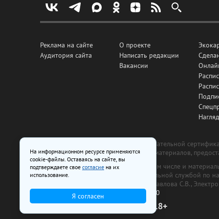
Реклама на сайте
О проекте
Экока
Аудитория сайта
Написать редакции
Сделан
Вакансии
Онлай
Распис
Распи
Подпи
Спецп
Нагля
Все рекламные товары подлежат обязательной сертификац
На информационном ресурсе применяются
изготовлена и размещена на основе материалов, предос
cookie-файлы. Оставаясь на сайте, вы
На сайте www.irk.ru размещаются в том числе и материа
подтверждаете свое
согласие
на их
от 29 октября 2018 г., выдан Федеральной службой по 
использование.
ООО «Ирк.ру». Главный редактор — Павлова С.В., Электр
Телефон редакции:
+7 (3952) 48-88-50
Я согласен
18+
© 2003–2026 IRK.ru Твой Иркутск