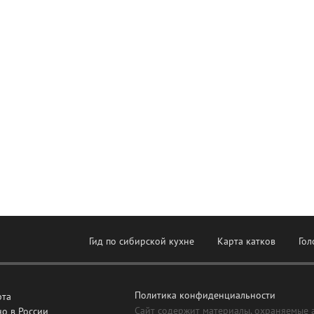
Гид по сибирской кухне
Карта катков
Гол
Политика конфиденциальности
рта
Сайт содержит материалы, охраняемые 
о в России