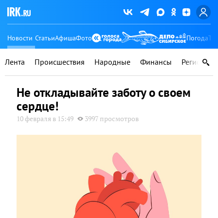
Новости
Статьи
Афиша
Фото
Погода
Ту
Лента
Происшествия
Народные
Финансы
Регионы
Не откладывайте заботу о своем
сердце!
10 февраля в 15:49
3997 просмотров