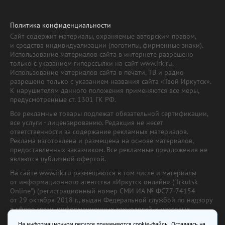
Политика конфиденциальности
Сайт содержит материалы, охраняемые авторским правом,
и средства индивидуализации (логотипы, фирменные знаки).
Использование материалов сайта в интернете разрешено
только с указанием гиперссылки на сайт www.irk.ru.
Использование материалов сайта в печати, ТВ и радио
разрешено только с указанием названия сайта «Твой Иркутск».
К нарушителям данного положения применяются все меры,
предусмотренные ст. 1301 ГК РФ.
Все рекламные товары подлежат обязательной сертификации,
все услуги - лицензированию. Редакция не несет
ответственности за содержание рекламных материалов.
Реклама изготовлена и размещена на основе материалов,
предоставленных заказчиком. Все рекламные предложения не
являются публичной офертой.
На сайте www.irk.ru размещаются в том числе и материалы
от информационного агентства «Иркутск онлайн» ("Irkutsk
Online") (регистрационный номер СМИ ИА № ФС77-74154
от 29 октября 2018 г., выдан Федеральной службой по надзору
в сфере связи, информационных технологий и массовых
коммуникаций) с соответствующей пометкой. Учредитель —
На информационном ресурсе применяются cookie-файлы. Оставаясь на