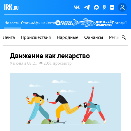
Новости
Статьи
Афиша
Фото
Погода
Ту
Лента
Происшествия
Народные
Финансы
Регионы
Движение как лекарство
9 июня в 08:21
2051 просмотр