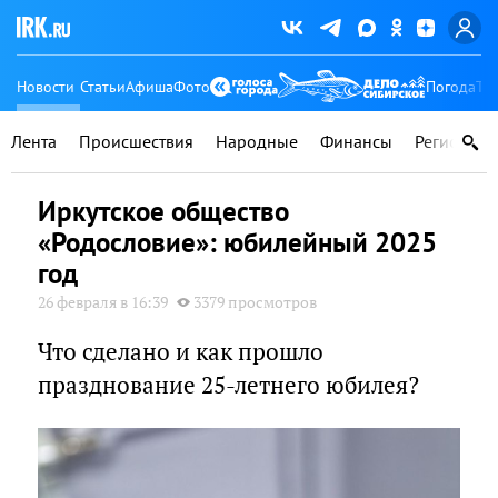
Новости
Статьи
Афиша
Фото
Погода
Ту
Лента
Происшествия
Народные
Финансы
Регионы
Иркутское общество
«Родословие»: юбилейный 2025
год
26 февраля в 16:39
3379 просмотров
Что сделано и как прошло
празднование 25-летнего юбилея?