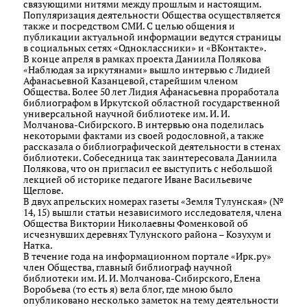
связующими нитями между прошлым и настоящим.
Популяризация деятельности Общества осуществляется
также и посредством СМИ. С целью общения и
публикации актуальной информации ведутся страницы
в социальных сетях «Одноклассники» и «ВКонтакте».
В конце апреля в рамках проекта Даниила Полякова
«Наблюдая за иркутянами» вышло интервью с Лидией
Афанасьевной Казанцевой, старейшим членом
Общества. Более 50 лет Лидия Афанасьевна проработала
библиографом в Иркутской областной государственной
универсальной научной библиотеке им. И. И.
Молчанова-Сибирского. В интервью она поделилась
некоторыми фактами из своей родословной, а также
рассказала о библиографической деятельности в стенах
библиотеки. Собеседница так заинтересовала Даниила
Полякова, что он пригласил ее выступить с небольшой
лекцией об историке педагоге Иване Васильевиче
Щеглове.
В двух апрельских номерах газеты «Земля Тулунская» (№
14, 15) вышли статьи независимого исследователя, члена
Общества Виктории Николаевны Фоменковой об
исчезнувших деревнях Тулунского района – Козухум и
Натка.
В течение года на информационном портале «Ирк.ру»
член Общества, главный библиограф научной
библиотеки им. И. И. Молчанова-Сибирского, Елена
Воробьева (то есть я) вела блог, где мною было
опубликовано несколько заметок на тему деятельности