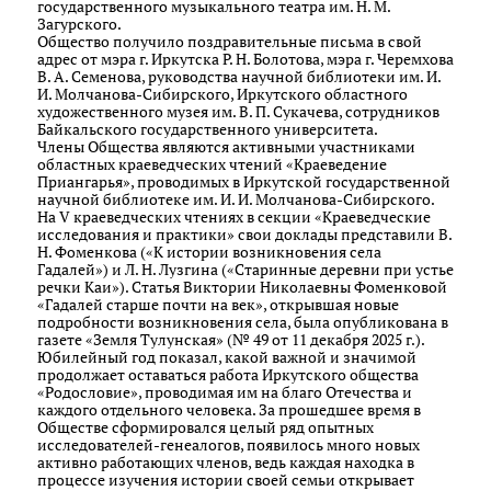
государственного музыкального театра им. Н. М.
Загурского.
Общество получило поздравительные письма в свой
адрес от мэра г. Иркутска Р. Н. Болотова, мэра г. Черемхова
В. А. Семенова, руководства научной библиотеки им. И.
И. Молчанова-Сибирского, Иркутского областного
художественного музея им. В. П. Сукачева, сотрудников
Байкальского государственного университета.
Члены Общества являются активными участниками
областных краеведческих чтений «Краеведение
Приангарья», проводимых в Иркутской государственной
научной библиотеке им. И. И. Молчанова-Сибирского.
На V краеведческих чтениях в секции «Краеведческие
исследования и практики» свои доклады представили В.
Н. Фоменкова («К истории возникновения села
Гадалей») и Л. Н. Лузгина («Старинные деревни при устье
речки Каи»). Статья Виктории Николаевны Фоменковой
«Гадалей старше почти на век», открывшая новые
подробности возникновения села, была опубликована в
газете «Земля Тулунская» (№ 49 от 11 декабря 2025 г.).
Юбилейный год показал, какой важной и значимой
продолжает оставаться работа Иркутского общества
«Родословие», проводимая им на благо Отечества и
каждого отдельного человека. За прошедшее время в
Обществе сформировался целый ряд опытных
исследователей-генеалогов, появилось много новых
активно работающих членов, ведь каждая находка в
процессе изучения истории своей семьи открывает