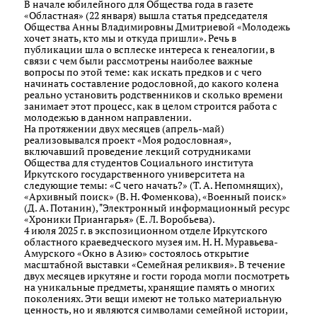
В начале юбилейного для Общества года в газете
«Областная» (22 января) вышла статья председателя
Общества Анны Владимировны Дмитриевой «Молодежь
хочет знать, кто мы и откуда пришли». Речь в
публикации шла о всплеске интереса к генеалогии, в
связи с чем были рассмотрены наиболее важные
вопросы по этой теме: как искать предков и с чего
начинать составление родословной, до какого колена
реально установить родственников и сколько времени
занимает этот процесс, как в целом строится работа с
молодежью в данном направлении.
На протяжении двух месяцев (апрель-май)
реализовывался проект «Моя родословная»,
включавший проведение лекций сотрудниками
Общества для студентов Социального института
Иркутского государственного университета на
следующие темы: «С чего начать?» (Т. А. Непомнящих),
«Архивный поиск» (В. Н. Фоменкова), «Военный поиск»
(Д. А. Потанин), "Электронный информационный ресурс
«Хроники Приангарья» (Е. Л. Воробьева).
4 июля 2025 г. в экспозиционном отделе Иркутского
областного краеведческого музея им. Н. Н. Муравьева-
Амурского «Окно в Азию» состоялось открытие
масштабной выставки «Семейная реликвия». В течение
двух месяцев иркутяне и гости города могли посмотреть
на уникальные предметы, хранящие память о многих
поколениях. Эти вещи имеют не только материальную
ценность, но и являются символами семейной истории,