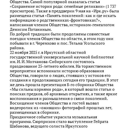
Общества. Самой популярной оказалась статья
«Сохранение истории рода: семейные реликвии» (1 737
просмотров). Также в преддверии 9 мая на «Ирк.ру» была
размещена статья «Память поколений: как и где искать
информацию о родственниках-фронтовиках?»,
написанная членом Общества, историком-генеалогом
Денисом Потаниным.
По доброй традиции были продолжены совместные
поездки членов Общества по области, в этом году они
побывали в г. Черемхово и пос. Тельма Усольского
района.
22 ноября 2025 г. в Иркутской областной
государственной универсальной научной библиотеке
им. И. И. Молчанова-Сибирского состоялось
празднование 25-летнего юбилея. На торжественном
мероприятии вспоминали историю образования
Общества, говорили о людях, стоявших у истоков его
создания и продолжающих сегодня его традиции. В этот
же день прошла презентация 8-го сборника Общества
«Мы сильны корнями рода», в который вошли статьи о
поисках предков, об архивных открытиях, а также яркие
воспоминания и размышления о связи поколений.
Восхищение членов Общества и гостей вызвал
видеоролик из «оживших» фотографий прошлых лет,
размещенных в сборнике.
Праздничное событие украсила музыкальная
программа. Сюрпризом стало выступление Гейрата
Шабанова, ведущего солиста Иркутского