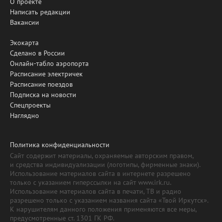
О проекте
Написать редакции
Вакансии
Экокарта
Сделано в России
Онлайн-табло аэропорта
Расписание электричек
Расписание поездов
Подписка на новости
Спецпроекты
Наглядно
Политика конфиденциальности
Сайт содержит материалы, охраняемые авторским правом,
и средства индивидуализации (логотипы, фирменные знаки).
Использование материалов сайта в интернете разрешено
только с указанием гиперссылки на сайт www.irk.ru.
Использование материалов сайта в печати, ТВ и радио
разрешено только с указанием названия сайта «Твой Иркутск».
К нарушителям данного положения применяются все меры,
предусмотренные ст. 1301 ГК РФ.