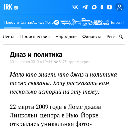
Новости
Статьи
Афиша
Фото
Погода
Ту
Лента
Происшествия
Народные
Финансы
Регионы
Джаз и политика
20 февраля 2012 в 19:44
3475 просмотров
Мало кто знает, что джаз и политика
тесно связаны. Хочу рассказать вам
несколько историй на эту тему
.
22 марта 2009 года в Доме джаза
Линкольн-центра в Нью-Йорке
открылась уникальная фото-