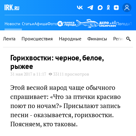
Новости
Статьи
Афиша
Фото
Погода
Ту
Лента
Происшествия
Народные
Финансы
Регионы
Горихвостки: черное, белое,
рыжее
31 мая 2017 в 11:17
33111 просмотров
Этой весной народ чаще обычного
спрашивает: «Что за птички красиво
поют по ночам?» Присылают запись
песни - оказывается, горихвостки.
Поясняем, кто таковы.