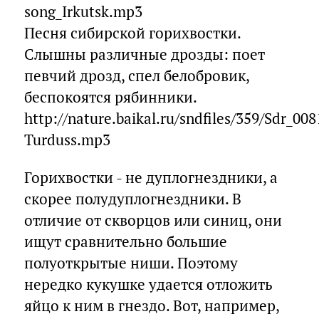
song_Irkutsk.mp3
Песня сибирской горихвостки.
Слышны различные дрозды: поет
певчий дрозд, спел белобровик,
беспокоятся рябинники.
http://nature.baikal.ru/sndfiles/359/Sdr_0
Turduss.mp3
Горихвостки - не дуплогнездники, а
скорее полудуплогнездники. В
отличие от скворцов или синиц, они
ищут сравнительно большие
полуоткрытые ниши. Поэтому
нередко кукушке удается отложить
яйцо к ним в гнездо. Вот, например,