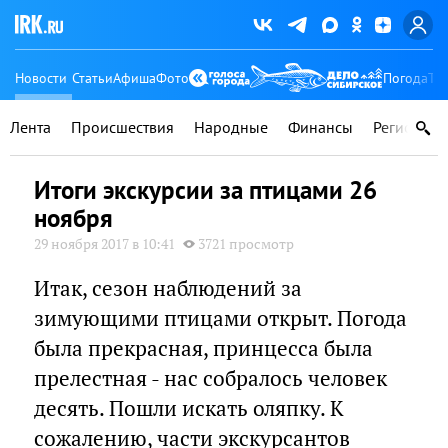
Новости
Статьи
Афиша
Фото
Погода
Ту
Лента
Происшествия
Народные
Финансы
Регионы
Итоги экскурсии за птицами 26
ноября
29 ноября 2017 в 10:41
3721 просмотр
Итак, сезон наблюдений за
зимующими птицами открыт. Погода
была прекрасная, принцесса была
прелестная - нас собралось человек
десять. Пошли искать оляпку. К
сожалению, части экскурсантов