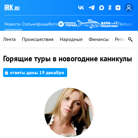
Новости
Статьи
Афиша
Фото
Погода
Ту
Лента
Происшествия
Народные
Финансы
Регионы
Горящие туры в новогодние каникулы
ответы даны 19 декабря