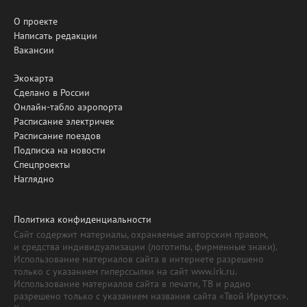
О проекте
Написать редакции
Вакансии
Экокарта
Сделано в России
Онлайн-табло аэропорта
Расписание электричек
Расписание поездов
Подписка на новости
Спецпроекты
Наглядно
Политика конфиденциальности
Сайт содержит материалы, охраняемые авторским правом,
и средства индивидуализации (логотипы, фирменные знаки).
Использование материалов сайта в интернете разрешено
только с указанием гиперссылки на сайт www.irk.ru.
Использование материалов сайта в печати, ТВ и радио
разрешено только с указанием названия сайта «Твой Иркутск».