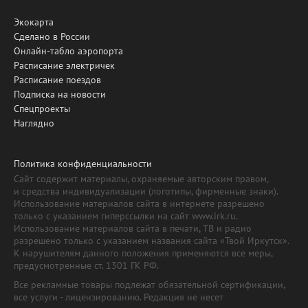
Экокарта
Сделано в России
Онлайн-табло аэропорта
Расписание электричек
Расписание поездов
Подписка на новости
Спецпроекты
Наглядно
Политика конфиденциальности
Сайт содержит материалы, охраняемые авторским правом,
и средства индивидуализации (логотипы, фирменные знаки).
Использование материалов сайта в интернете разрешено
только с указанием гиперссылки на сайт www.irk.ru.
Использование материалов сайта в печати, ТВ и радио
разрешено только с указанием названия сайта «Твой Иркутск».
К нарушителям данного положения применяются все меры,
предусмотренные ст. 1301 ГК РФ.
Все рекламные товары подлежат обязательной сертификации,
все услуги - лицензированию. Редакция не несет