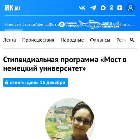
Новости
Статьи
Афиша
Фото
Погода
Ту
Лента
Происшествия
Народные
Финансы
Регионы
Стипендиальная программа «Мост в
немецкий университет»
ответы даны 16 декабря