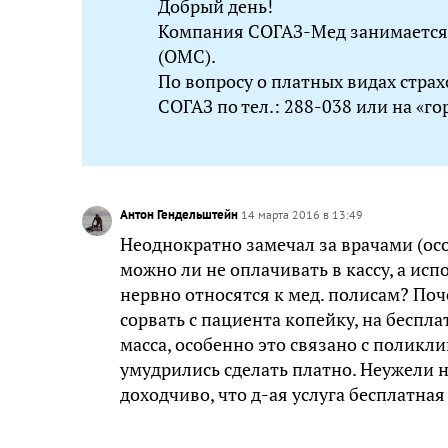
Добрый день!
Компания СОГАЗ-Мед занимается
(ОМС).
По вопросу о платных видах стра
СОГАЗ по тел.: 288-038 или на «г
Антон Гендельштейн
14 марта 2016 в 13:49
Неоднократно замечал за врачами (осо
можно ли не оплачивать в кассу, а исп
нервно относятся к мед. полисам? Поч
сорвать с пациента копейку, на беспл
масса, особенно это связано с поликл
умудрились сделать платно. Неужели
доходчиво, что д-ая услуга бесплатна