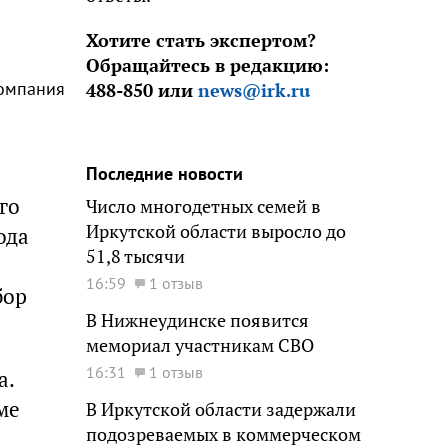
Хотите стать экспертом?
Обращайтесь в редакцию:
компания
488-850 или
news@irk.ru
Последние новости
го
Число многодетных семей в
Иркутской области выросло до
ода
51,8 тысячи
16:59
1 отзыв
бор
В Нижнеудинске появится
мемориал участникам СВО
16:31
1 отзыв
а.
ме
В Иркутской области задержали
подозреваемых в коммерческом