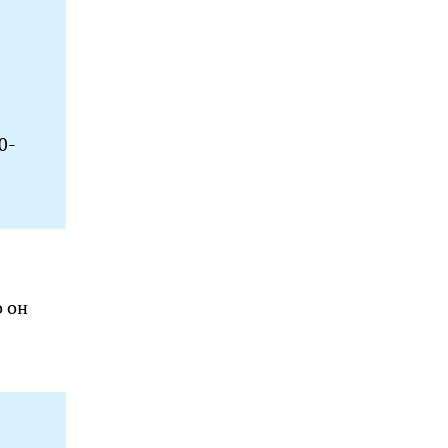
0-
о он