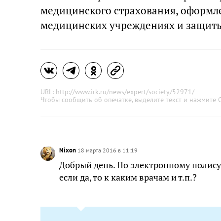
медицинского страхования, оформле
медицинских учреждениях и защиты
URL: http://www.irk.ru/news/expert/society/52971/
Чтобы сообщить об опечатке, выделите текст и нажмите
C
Nixon
18 марта 2016 в 11:19
Добрый день. По электронному полис
если да, то к каким врачам и т.п.?