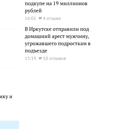
подкупе на 19 миллионов
рублей
16:01
4 отзыва
В Иркутске отправили под
домашний арест мужчину,
угрожавшего подросткам в
подъезде
15:19
10 отзывов
ику и