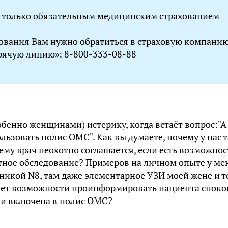
 только обязательным медицинским страхованием
хования Вам нужно обратиться в страховую компани
орячую линию»: 8-800-333-08-88
бенно женщинами) истерику, когда встаёт вопрос:"А
ользовать полис ОМС". Как вы думаете, почему у нас 
ему врач неохотно соглашается, если есть возможнос
атное обследование? Примеров на личном опыте у ме
иникой N8, там даже элементарное УЗИ моей жене и т
 нет возможности проинформировать пациента споко
я и включена в полис ОМС?